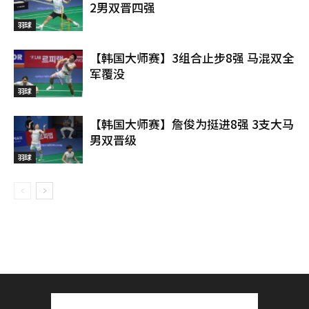
2男双晋四强
羽球
【韩国大师赛】3组合止步8强 马混双全
军覆没
羽球
【韩国大师赛】詹俊为挺进8强 3支大马
男双晋级
羽球