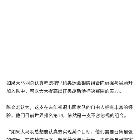
如果大马羽总认真考虑把里约奥运会银牌组合陈蔚强与吴蔚升
加入队中，可以大大提高出征奥胡斯汤杯决赛圈的实力。
陈文宏认为，这支在去年初退出国家队的自由人拥有丰富的经
验，他们目前世界排名第14，依然是一支不容忽视的组合。
“如果大马羽总想要认真去实现某个目标，他们需要召集最强
的球员，在这种情况下，像陈蔚强与吴蔚升、王耀新与张御宇