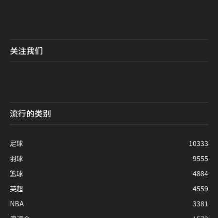
关注我们
流行的类别
足球
10333
羽球
9555
篮球
4884
英超
4559
NBA
3381