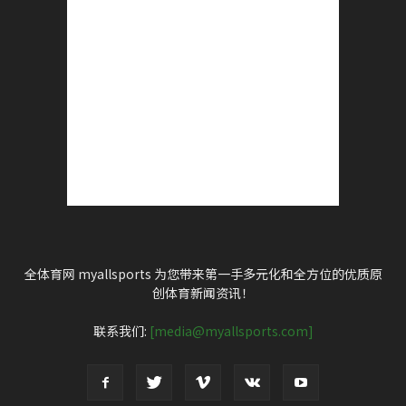
全体育网 myallsports 为您带来第一手多元化和全方位的优质原
创体育新闻资讯！
联系我们:
[media@myallsports.com]