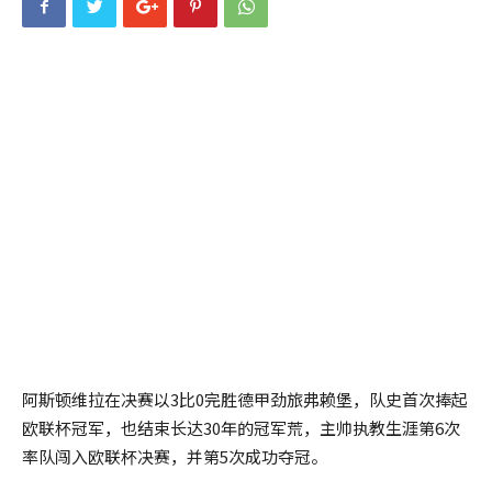
阿斯顿维拉在决赛以3比0完胜德甲劲旅弗赖堡，队史首次捧起
欧联杯冠军，也结束长达30年的冠军荒，主帅执教生涯第6次
率队闯入欧联杯决赛，并第5次成功夺冠。