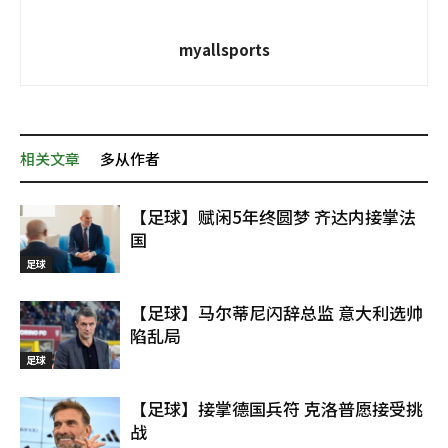
myallsports
相关文章
多从作者
【足球】赋闲5年终圆梦 齐达内接掌法
国
足球
【足球】马尔蒂尼闪辞总监 意大利选帅
陷乱局
足球
【足球】接掌德国兵符 克洛普愿接受挑
战