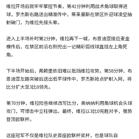
维拉开场后就牢牢掌控节奏，第41分钟利用战术角球取得进
球，罗杰斯右路送出精准传中，蒂莱曼斯在禁区外迎球凌空抽
射破门，为维拉先拔头筹。
进入上半场补时第2分钟，维拉再下一城，布恩迪亚接应麦金
横传后，在禁区前沿右侧兜出一记精彩弧线球直挂左上角死
角。
下半场开始后，弗赖堡依旧难以抵挡维拉攻势。第58分钟，布
恩迪亚左路突破后送出低平球传中，罗杰斯抢点铲射入网，将
比分扩大至3比0领先。
第70分钟，维拉险些继续改写比分，奥纳纳利用角球机会头球
攻门，可惜击中立柱弹出。最终，维拉以3比0完胜对手，强势
登顶欧联杯。
这座冠军不仅是维拉队史首座欧联杯奖杯，也是球队自