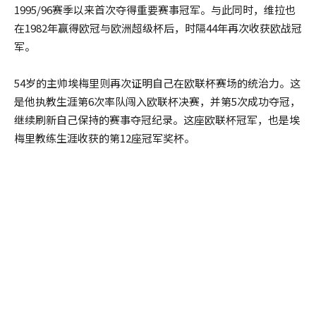
1995/96赛季以来首次夺得重要赛事冠军。与此同时，维拉也
在1982年赢得欧冠与欧洲超级杯后，时隔44年再次收获欧战冠
军。
54岁的主帅埃梅里则再次证明自己在欧联杯赛场的统治力。这
是他执教生涯第6次率队闯入欧联杯决赛，并第5次成功夺冠，
继续刷新自己保持的赛事夺冠纪录。这座欧联杯冠军，也是埃
梅里教练生涯收获的第12座冠军奖杯。