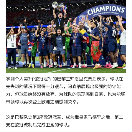
拿到个人第3个欧冠冠军的巴黎主帅恩里克赛后表示，球队在
先失球的情况下踢得十分艰苦，阿森纳展现出极强的防守能
力，但球员始终没有放弃，为球队的表现感到自豪，也为能够
带领球队再次登上欧洲之巅感到荣幸。
这是巴黎队史第2座欧冠冠军，成为继皇家马德里之后，第二
支在欧冠改制后完成卫冕的球队。