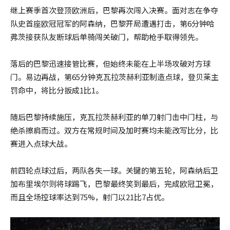
继上赛季首次登顶欧洲后，巴黎再次闯入决赛。面对志在争夺
队史首座欧冠冠军的阿森纳，巴黎开局遭遇打击，第6分钟哈
弗茨接获队友断球后单骑闯关破门，帮助枪手取得领先。
落后的巴黎迅速接管比赛，但始终未能在上半场攻破对方球
门。易边再战，第65分钟克瓦拉茨赫利亚制造点球，登贝莱主
罚命中，将比分扳成1比1。
随后巴黎持续施压，克瓦拉茨赫利亚的单刀射门击中门柱，与
绝杀擦肩而过。双方在常规时间及加时赛均未能改写比分，比
赛进入点球大战。
前四轮点球过后，两队各失一球。关键的第五轮，阿森纳后卫
加布里埃尔则将球踢飞，巴黎最终笑到最后，完成欧冠卫冕，
而且全场控球率达到75%，射门以21比7占优。