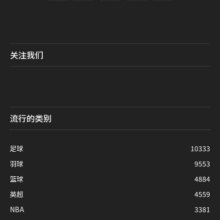
关注我们
流行的类别
足球
10333
羽球
9553
篮球
4884
英超
4559
NBA
3381