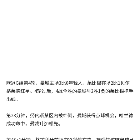
欧冠G组第4轮，曼城主场3比0年轻人，莱比锡客场2比1贝尔
格莱德红星。4轮过后，4战全胜的曼城与3胜1负的莱比锡携手
出线。
第23分钟，努内斯禁区内被绊倒，曼城获得点球机会，哈兰德
成功命中，曼城1比0领先。
第45+1分钟，格拉利什前场中路斜传右路，福登抹过防守球员