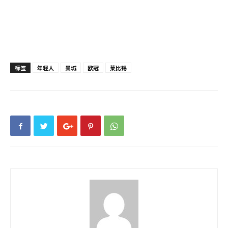
标签
年轻人
曼城
欧冠
莱比锡