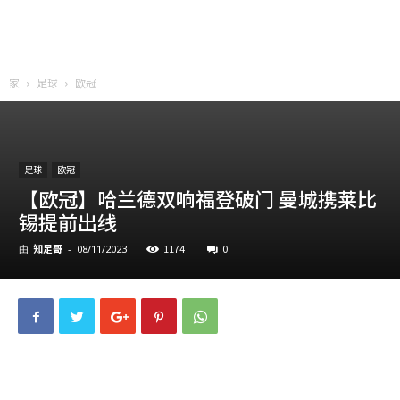
家
足球
欧冠
足球
欧冠
【欧冠】哈兰德双响福登破门 曼城携莱比
锡提前出线
知足哥
1174
0
由
-
08/11/2023