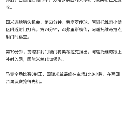
收。
国米连续错失机会，第63分钟，劳塔罗传球，阿瑙托维奇小禁
区附近射门打高。第74分钟，邓弗里斯横传，阿瑙托维奇抢点
射门时踢空。
第79分钟，劳塔罗射门被门将奥布拉克挡出，阿瑙托维奇跟上
补射入网，国际米兰1比0领先。
马竞全场比赛0射正，国际米兰最终在主场1比0小胜，在两回
合淘汰赛抢得先机。