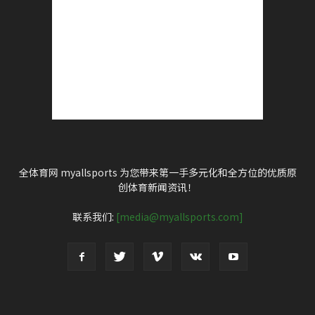
全体育网 myallsports 为您带来第一手多元化和全方位的优质原
创体育新闻资讯！
联系我们:
[media@myallsports.com]