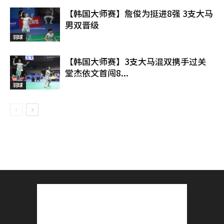
【韩国大师赛】詹俊为挺进8强 3支大马
男双晋级
羽球
【韩国大师赛】3支大马混双携手过关
堂杰依文首闯8...
羽球