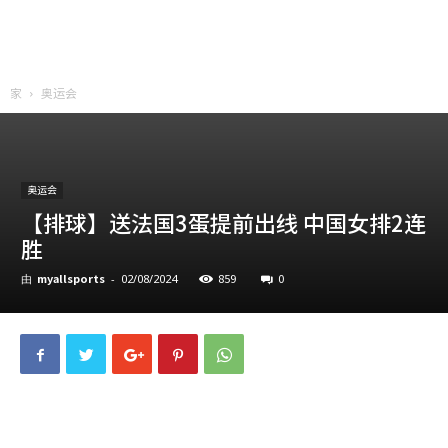
家
奥运会
奥运会
【排球】送法国3蛋提前出线 中国女排2连
胜
myallsports
859
0
由
-
02/08/2024