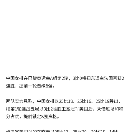
中国女排在巴黎奥运会A组第2轮，3比0横扫东道主法国喜获2
连胜，提前一轮晋级8强。
两队实力悬殊，中国女排以25比18、25比16、25比19胜出，
继第1轮鏖战五局以3比2险胜卫冕冠军美国后，凭借胜场和积
分占优，提前锁定8强资格。
作卫冕美国战的在昨天以25比17、25比20、20比25、14比