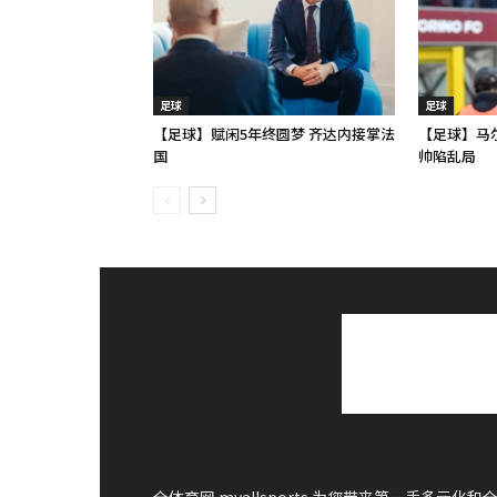
足球
足球
【足球】赋闲5年终圆梦 齐达内接掌法
【足球】马
国
帅陷乱局