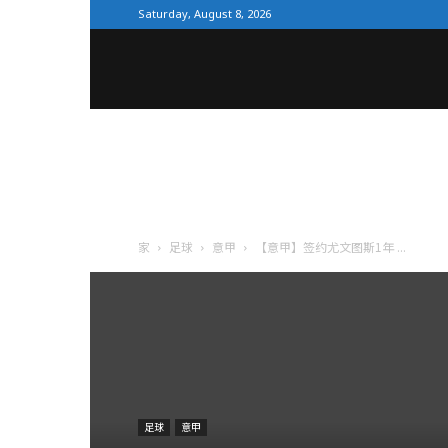
Saturday, August 8, 2026
全
体
育
家
足球
意甲
【意甲】签约尤文图斯1年 ...
网
足球
意甲