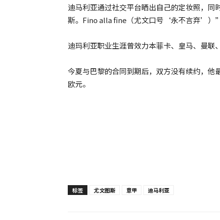
迪马利亚通过社交平台晒出自己的定妆照，同
斯。Fino alla fine（尤文口号‘永不言弃’）
迪玛利亚职业生涯曾效力本菲卡、皇马、曼联、大
今夏与巴黎的合同到期后，双方没有续约，他最
欧元。
标签
尤文图斯
意甲
迪马利亚