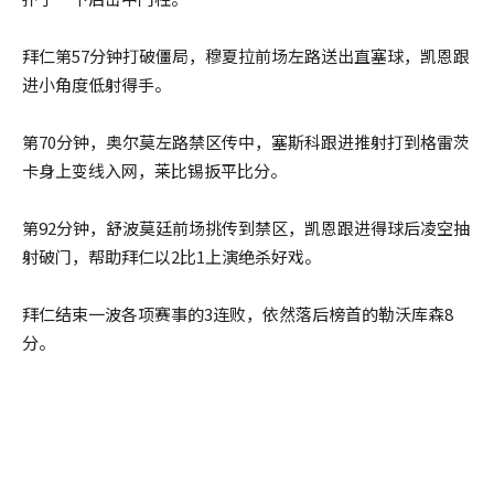
拜仁第57分钟打破僵局，穆夏拉前场左路送出直塞球，凯恩跟
进小角度低射得手。
第70分钟，奥尔莫左路禁区传中，塞斯科跟进推射打到格雷茨
卡身上变线入网，莱比锡扳平比分。
第92分钟，舒波莫廷前场挑传到禁区，凯恩跟进得球后凌空抽
射破门，帮助拜仁以2比1上演绝杀好戏。
拜仁结束一波各项赛事的3连败，依然落后榜首的勒沃库森8
分。