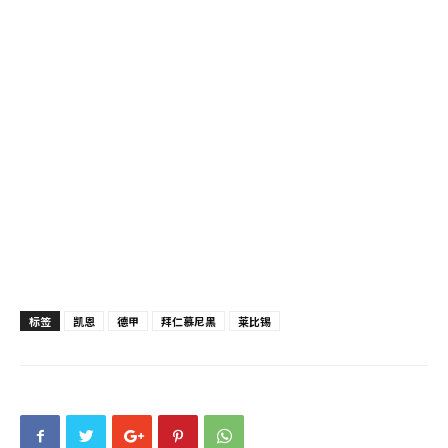
标签
凯恩
德甲
拜仁慕尼黑
莱比锡