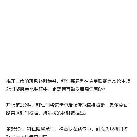
梅开二度的凯恩补时绝杀，拜仁慕尼黑在德甲联赛第25轮主场
2比1战胜莱比锡红牛，距离榜首勒沃库森仍有8分。
开场第1分钟，拜仁门将诺伊尔后场传球直接被断，奥尔莫右
路禁区射门被挡，海达拉的补射被挡出。
第5分钟，拜仁险些破门，格雷罗左路传中，凯恩头球被门将
扑了一下后击中门柱。