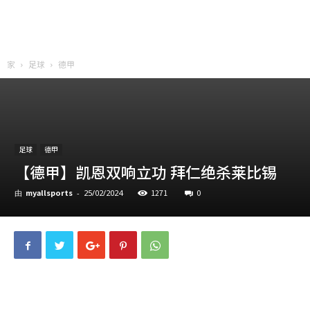
家
足球
德甲
足球
德甲
【德甲】凯恩双响立功 拜仁绝杀莱比锡
myallsports
1271
0
由
-
25/02/2024