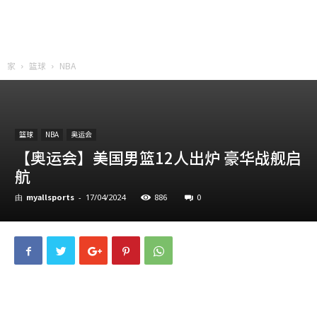
家
篮球
NBA
篮球
NBA
奥运会
【奥运会】美国男篮12人出炉 豪华战舰启
航
myallsports
886
0
由
-
17/04/2024