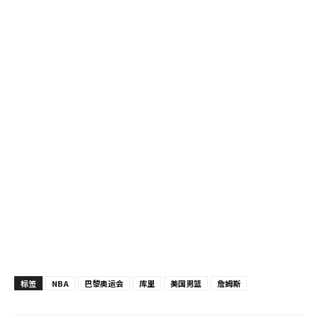
标签
NBA
巴黎奥运会
库里
美国男篮
詹姆斯