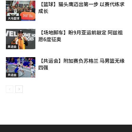
【篮球】猫头鹰迈出第一步 以赛代练求
成长
大马篮球
【场地脚车】盼9月亚运前敲定 阿兹祖
愿6度征奥
奥运会
【共运会】附加赛负苏格兰 马男篮无缘
四强
共运会