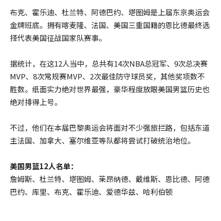
布克、霍乐迪、杜兰特、阿德巴约、塔图姆是上届东京奥运会
金牌班底。拥有喀麦隆、法国、美国三重国籍的恩比德最终选
择代表美国征战国家队赛事。
据统计，在这12人当中，总共有14次NBA总冠军、9次总决赛
MVP、8次常规赛MVP、2次最佳防守球员奖，其他奖项数不
胜数。纸面实力绝对世界最强，豪华程度放眼美国男篮历史也
绝对排得上号。
不过，他们在本届巴黎奥运会将面对不少强旅拦路，包括东道
主法国、加拿大、塞尔维亚等队都将尝试打破统治地位。
美国男篮12人名单：
詹姆斯、杜兰特、塔图姆、莱昂纳德、戴维斯、恩比德、阿德
巴约、库里、布克、霍乐迪、爱德华兹、哈利伯顿