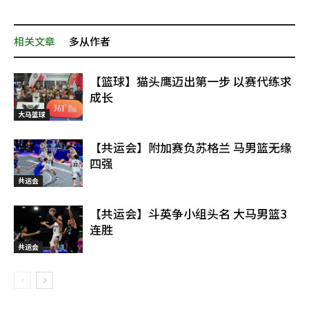
相关文章
多从作者
【篮球】猫头鹰迈出第一步 以赛代练求
成长
大马篮球
【共运会】附加赛负苏格兰 马男篮无缘
四强
共运会
【共运会】斗英争小组头名 大马男篮3
连胜
共运会