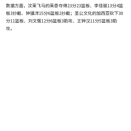
数据方面，汶莱飞马的莱恩夺得23分23篮板、李佳骏13分4篮
板3抄截、钟镇洋15分6篮板2抄截；圣公文化的加西亚砍下30
分11篮板、刘文强12分6篮板3助攻、王钟汉11分5篮板3助
攻。