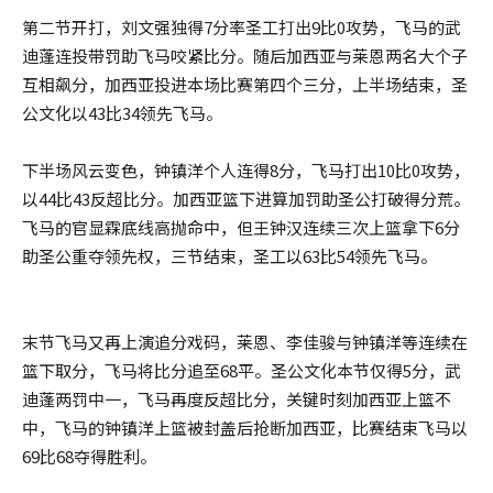
第二节开打，刘文强独得7分率圣工打出9比0攻势，飞马的武
迪蓬连投带罚助飞马咬紧比分。随后加西亚与莱恩两名大个子
互相飙分，加西亚投进本场比赛第四个三分，上半场结束，圣
公文化以43比34领先飞马。
下半场风云变色，钟镇洋个人连得8分，飞马打出10比0攻势，
以44比43反超比分。加西亚篮下进算加罚助圣公打破得分荒。
飞马的官显霖底线高抛命中，但王钟汉连续三次上篮拿下6分
助圣公重夺领先权，三节结束，圣工以63比54领先飞马。
末节飞马又再上演追分戏码，莱恩、李佳骏与钟镇洋等连续在
篮下取分，飞马将比分追至68平。圣公文化本节仅得5分，武
迪蓬两罚中一，飞马再度反超比分，关键时刻加西亚上篮不
中，飞马的钟镇洋上篮被封盖后抢断加西亚，比赛结束飞马以
69比68夺得胜利。