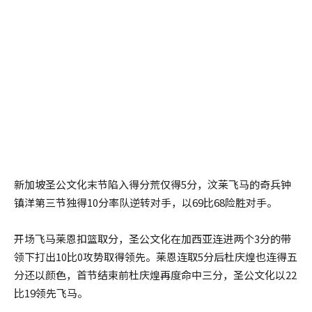
新加坡圣公文化末节陷入得分荒仅得5分，汶莱飞马的奇兵钟
镇洋第三节独得10分率队逆转对手，以69比68险胜对手。
开场飞马莱恩扣篮取分，圣公文化在加西亚连进两个3分的带
领下打出10比0攻势取得领先。莱恩连取5分后杜庆煌也连得五
分还以颜色，首节结束前杜庆煌再度命中三分，圣公文化以22
比19领先飞马。