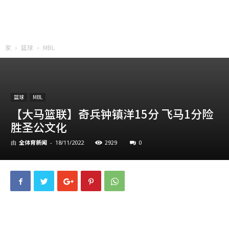
家
篮球
MBL
篮球
MBL
【大马篮联】奇兵钟镇洋15分 飞马1分险
胜圣公文化
全体育新闻
2929
0
由
-
18/11/2022