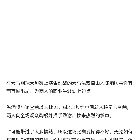
在大马羽球大师赛上演告别战的大马混双自由人陈炳顺与谢宜
茜首圈出局，为两人的职业生涯划上句点。
陈炳顺与谢宜茜以10比21、6比21败给中国新人程星与李茜，
两人向全场观众鞠躬并挥手致谢，换来热烈的掌声。
“可能带进了太多情绪，所以这场比赛发挥得不好，无论如何
都要接受这样的成绩。心里确实是百感交集，一度很想哭，但