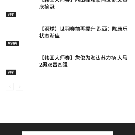
庆摘冠
羽球
【羽球】世羽赛前再提升 烈西：陈康乐
状态渐佳
世羽赛
【韩国大师赛】詹俊为淘汰苏力扬 大马
2男双晋四强
羽球