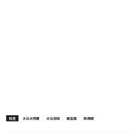
标签
大马大师赛
大马羽球
谢宜茜
陈炳顺