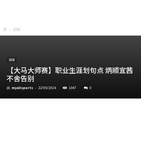
家
羽球
羽球
【大马大师赛】职业生涯划句点 炳顺宜茜
不舍告别
myallsports
1047
0
由
-
22/05/2024