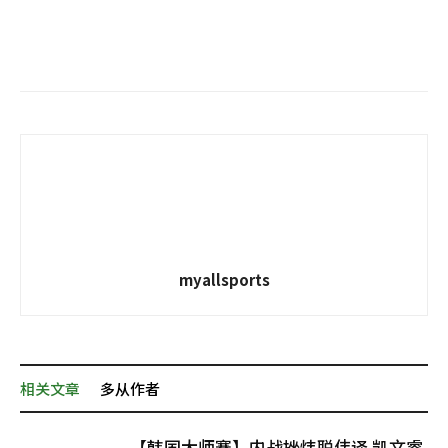
myallsports
相关文章
多从作者
【韩国大师赛】内战挫炜聪伟译 凯文睿