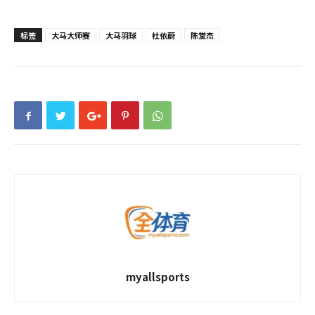
标签
大马大师赛
大马羽球
杜依蔚
陈堂杰
myallsports