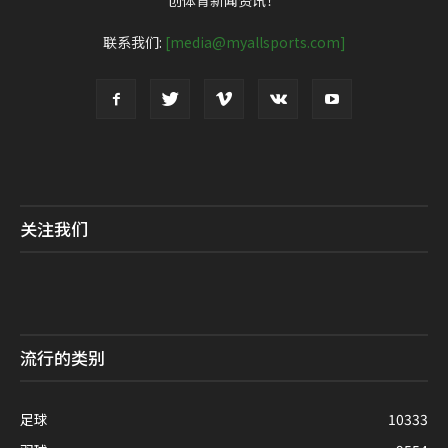
联系我们:
[media@myallsports.com]
关注我们
流行的类别
足球
10333