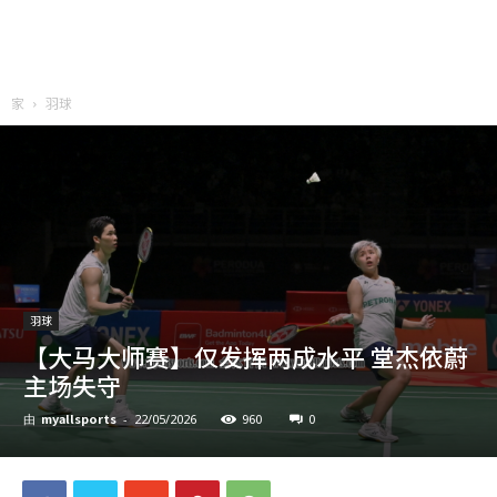
家
羽球
羽球
【大马大师赛】仅发挥两成水平 堂杰依蔚
主场失守
myallsports
960
0
由
-
22/05/2026