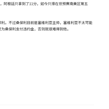
中，阿根廷只拿到了11分，如今只排在世预赛南美区第五
保利。不过桑保利目前是塞维利亚主帅，塞维利亚不太可能
夏为桑保利支付违约金，否则就很难得到他。