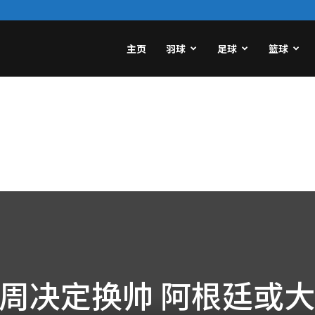
主页
羽球
足球
篮球
周决定换帅 阿根廷或