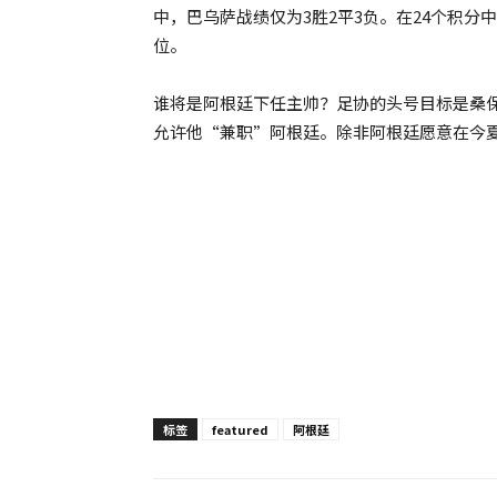
中，巴乌萨战绩仅为3胜2平3负。在24个积分
位。
谁将是阿根廷下任主帅？足协的头号目标是桑
允许他“兼职”阿根廷。除非阿根廷愿意在今
标签
featured
阿根廷