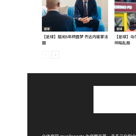
足球
足球
【足球】赋闲5年终圆梦 齐达内接掌法
【足球】马
国
帅陷乱局