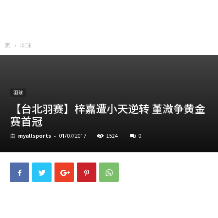
家
羽球
羽球
【台北羽赛】梓嘉遭小天逆转 堇溦争黄金
赛首冠
myallsports
1524
0
由
-
01/07/2017