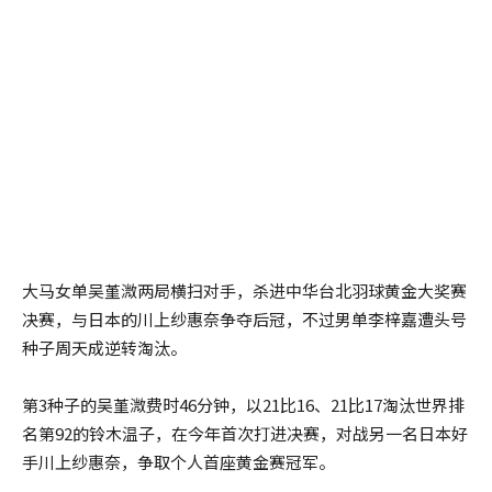
大马女单吴堇溦两局横扫对手，杀进中华台北羽球黄金大奖赛
决赛，与日本的川上纱惠奈争夺后冠，不过男单李梓嘉遭头号
种子周天成逆转淘汰。
第3种子的吴堇溦费时46分钟，以21比16、21比17淘汰世界排
名第92的铃木温子，在今年首次打进决赛，对战另一名日本好
手川上纱惠奈，争取个人首座黄金赛冠军。