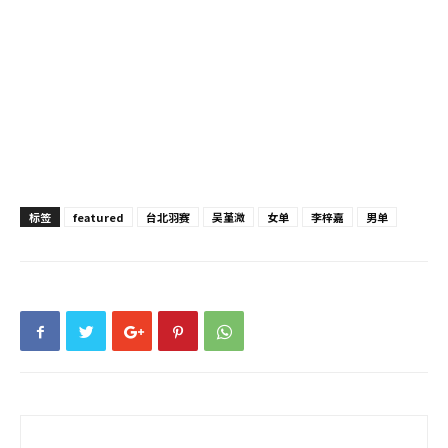
标签
featured
台北羽赛
吴堇溦
女单
李梓嘉
男单