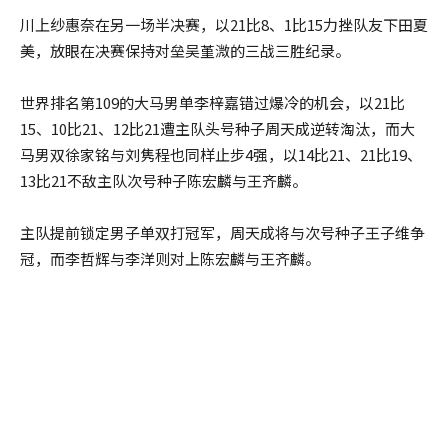
川上纱惠奈在另一场半决赛，以21比8、1比15力挫队友下田夏
美，放眼在决赛保持对垒吴堇溦的三战三胜纪录。
世界排名第109的大马男单李梓嘉错过爆冷的机会，以21比
15、10比21、12比21遭主队头号种子周天成逆转淘汰，而大
马男双徐家铭与刘隽程也同样止步4强，以14比21、21比19、
13比21不敌主队次号种子陈宏麟与王齐麟。
主队提前锁定男子单双打冠军，周天成将与次号种子王子维争
冠，而李哲辉与李洋则对上陈宏麟与王齐麟。