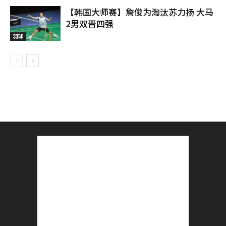
【韩国大师赛】詹俊为淘汰苏力扬 大马
2男双晋四强
羽球