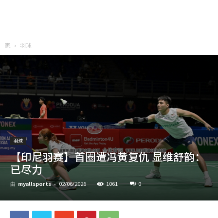
家
羽球
羽球
【印尼羽赛】首圈遭冯黄复仇 显维舒韵：
已尽力
myallsports
1061
0
由
-
02/06/2026