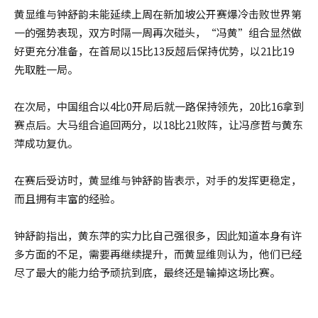
黄显维与钟舒韵未能延续上周在新加坡公开赛爆冷击败世界第
一的强势表现，双方时隔一周再次碰头，“冯黄”组合显然做
好更充分准备，在首局以15比13反超后保持优势，以21比19
先取胜一局。
在次局，中国组合以4比0开局后就一路保持领先，20比16拿到
赛点后。大马组合追回两分，以18比21败阵，让冯彦哲与黄东
萍成功复仇。
在赛后受访时，黄显维与钟舒韵皆表示，对手的发挥更稳定，
而且拥有丰富的经验。
钟舒韵指出，黄东萍的实力比自己强很多，因此知道本身有许
多方面的不足，需要再继续提升，而黄显维则认为，他们已经
尽了最大的能力给予顽抗到底，最终还是输掉这场比赛。