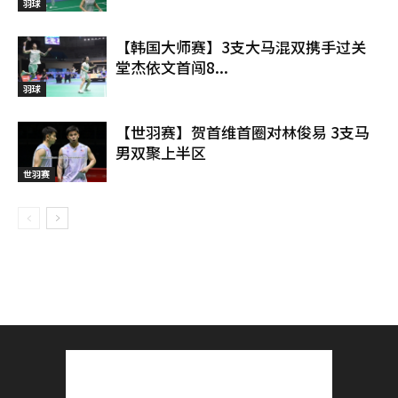
羽球
【韩国大师赛】3支大马混双携手过关
堂杰依文首闯8...
羽球
【世羽赛】贺首维首圈对林俊易 3支马
男双聚上半区
世羽赛