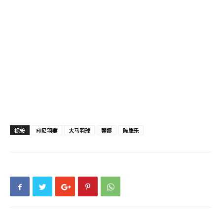
标签
印尼羽赛
大马羽球
蒂娜
陈康乐