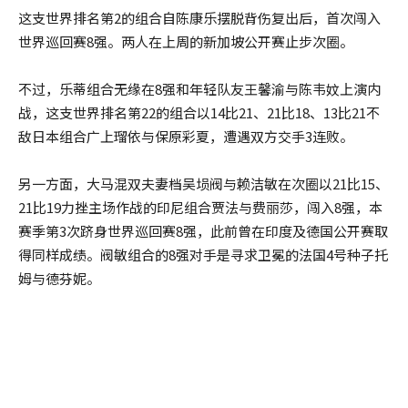
这支世界排名第2的组合自陈康乐摆脱背伤复出后，首次闯入
世界巡回赛8强。两人在上周的新加坡公开赛止步次圈。
不过，乐蒂组合无缘在8强和年轻队友王馨渝与陈韦妏上演内
战，这支世界排名第22的组合以14比21、21比18、13比21不
敌日本组合广上瑠依与保原彩夏，遭遇双方交手3连败。
另一方面，大马混双夫妻档吴埙阀与赖洁敏在次圈以21比15、
21比19力挫主场作战的印尼组合贾法与费丽莎，闯入8强，本
赛季第3次跻身世界巡回赛8强，此前曾在印度及德国公开赛取
得同样成绩。阀敏组合的8强对手是寻求卫冕的法国4号种子托
姆与德芬妮。