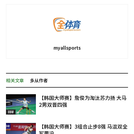
myallsports
相关文章
多从作者
【韩国大师赛】詹俊为淘汰苏力扬 大马
2男双晋四强
羽球
【韩国大师赛】3组合止步8强 马混双全
军覆没