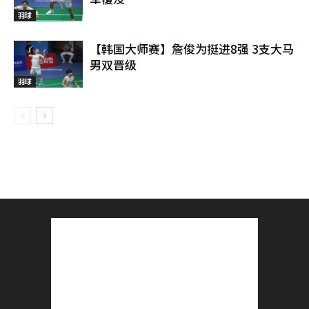
羽球
【韩国大师赛】詹俊为挺进8强 3支大马
男双晋级
羽球