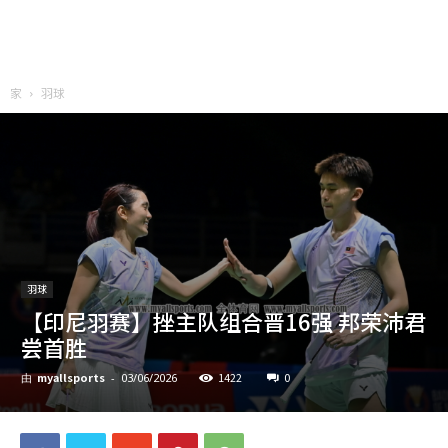
家
羽球
羽球
【印尼羽赛】挫主队组合晋16强 邦荣沛君
尝首胜
myallsports
1422
0
由
-
03/06/2026