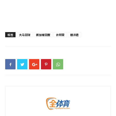
标签
大马羽球
新加坡羽赛
许邦荣
赖沛君