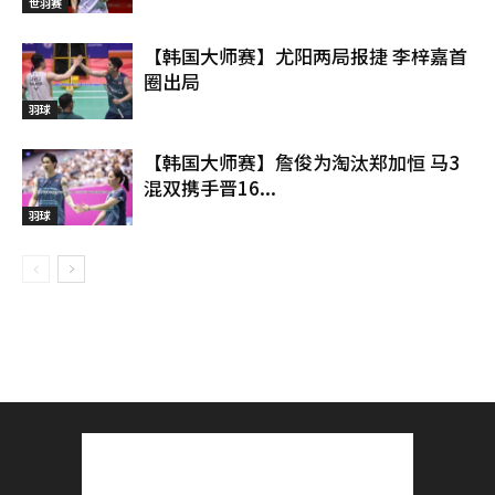
世羽赛
【韩国大师赛】尤阳两局报捷 李梓嘉首
圈出局
羽球
【韩国大师赛】詹俊为淘汰郑加恒 马3
混双携手晋16...
羽球