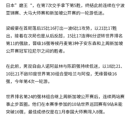
日本”磨王“，在第7次交手拿下第5胜，终结此前连续在宁波
亚锦赛、大马大师赛和新加坡公开赛的一轮游低迷。
梁峻豪在首局落后15比16打出一波6比1攻势，以21比17胜
出，接着在次局也是从后反超，15比17连得6分逆转世界排名
第11的强敌，晋级16强等候丹麦第3种子安东森和上周新加坡
公开赛冠军拉尼尔之间的胜者。
在此前，男双自由人诺阿兹林与陈蔚强持续低迷，以18比21、
10比21不敌印度世界第30组合里哈兰与阿俊，无缘晋级16
强，今年第4次一轮游。
世界排名第24的强林组合继上周新加坡公开赛后，连续两站赛
事止步首圈。他们在本赛季参加的10站世界巡回赛有9站未能
突破16强，最佳成绩仅是在1月泰国大师赛闯入8强。