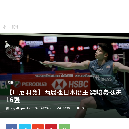
家
羽球
羽球
【印尼羽赛】两局挫日本磨王 梁峻豪挺进
16强
myallsports
1439
0
由
-
02/06/2026