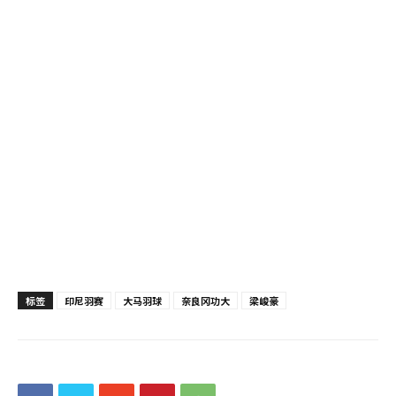
标签
印尼羽赛
大马羽球
奈良冈功大
梁峻豪