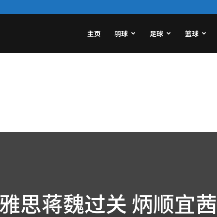
主页
羽球
足球
篮球
雅思蒋魏过关 炳顺宜