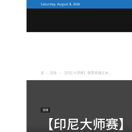
Saturday, August 8, 2026
全
体
育
家
羽球
【印尼大师赛】雅思蒋魏过关...
网
羽球
【印尼大师赛】