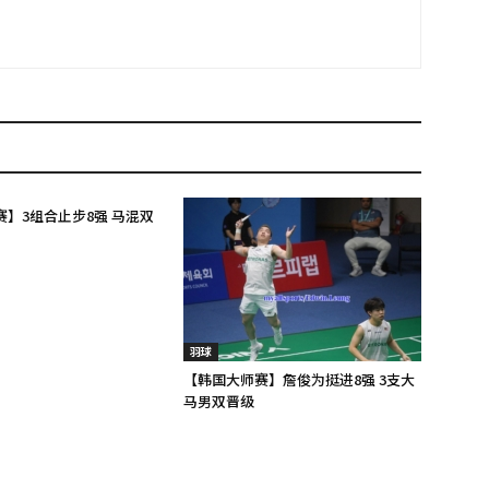
】3组合止步8强 马混双
羽球
【韩国大师赛】詹俊为挺进8强 3支大
马男双晋级