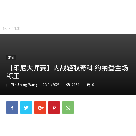
家
羽球
羽球
【印尼大师赛】内战轻取奇科 约纳登主场
称王
Yih Shing Wang
2154
0
由
-
29/01/2023