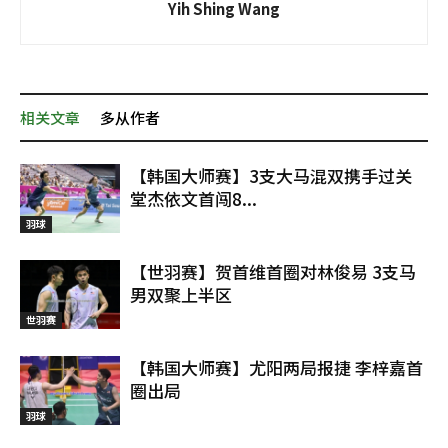
Yih Shing Wang
相关文章
多从作者
【韩国大师赛】3支大马混双携手过关
堂杰依文首闯8...
羽球
【世羽赛】贺首维首圈对林俊易 3支马
男双聚上半区
世羽赛
【韩国大师赛】尤阳两局报捷 李梓嘉首
圈出局
羽球