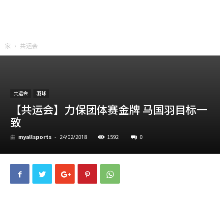
家
共运会
共运会
羽球
【共运会】力保团体赛金牌 马国羽目标一
致
myallsports
1592
0
由
-
24/02/2018