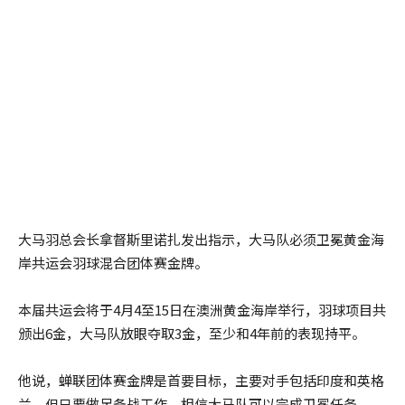
大马羽总会长拿督斯里诺扎发出指示，大马队必须卫冕黄金海
岸共运会羽球混合团体赛金牌。
本届共运会将于4月4至15日在澳洲黄金海岸举行，羽球项目共
颁出6金，大马队放眼夺取3金，至少和4年前的表现持平。
他说，蝉联团体赛金牌是首要目标，主要对手包括印度和英格
兰，但只要做足备战工作，相信大马队可以完成卫冕任务。