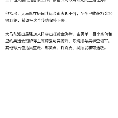
他指出，大马队在历届共运会都表现不俗，至今已收获27金20
银12铜，希望把这个传统保持下去。
大马队派出最强10人阵容出征黄金海岸，由男单一哥李宗伟和
里约奥运会银牌得主陈蔚强与吴蔚升、陈炳顺与吴柳莹领军。
其他球员包括吴堇溦、邹美君、许嘉雯、吴顺发和赖洁敏。