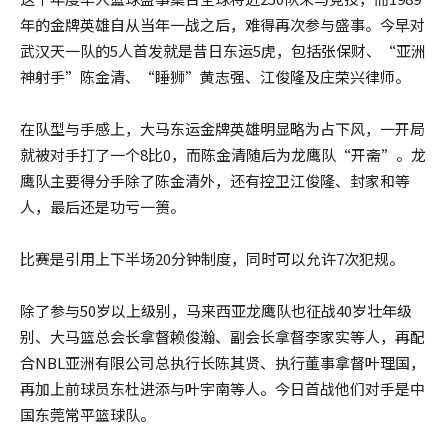
年的金牌英雄自从当年一战之后，难得再次参与盛事。今早对
武汉天一队的5人首发就是昔日东运5虎，包括张保财、“亚洲
神射手”陈金清、“睡狮”黄志强、江俊隆及庄荣兴律师。
在队型与手感上，大马东运金牌英雄明显略为占下风，一开局
就被对手打了一个8比0，而陈金清随后为龙鹰队“开斋”。龙
鹰队主要得分手除了陈金清外，还有控卫江俊隆、封家和等
人，最后还是功亏一篑。
比赛是引用上下半场20分钟制度，同时可以允许7次犯规。
除了参与50岁以上级别，马来西亚龙鹰队也征战40岁壮年级
别、大马篮总会长拿督赖俊瀚、副会长拿督李家实等人，再配
合NBL亚洲有限公司总执行长陈其贤、执行董事拿督叶理国，
再加上前球员东杜进添与叶宇南等人。今日首战他们对手是中
国东莞常平篮球队。