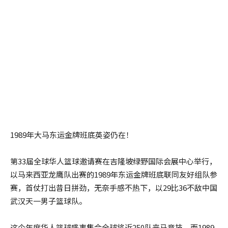
1989年大马东运金牌班底英姿仍在！
第33届全球华人篮球邀请赛在吉隆坡绿野国际会展中心举行，
以马来西亚龙鹰队出赛的1989年东运金牌班底联同友好组队参
赛，首仗打出昔日拼劲，无奈手感不热下，以29比36不敌中国
武汉天一男子篮球队。
这个年度华人篮球盛事集合全球将近250队来马竞技，而1989