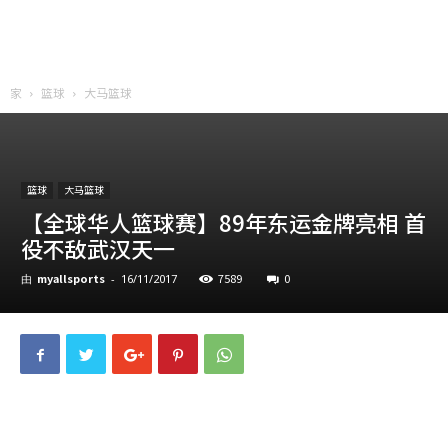
家
篮球
大马篮球
篮球
大马篮球
【全球华人篮球赛】89年东运金牌亮相 首
役不敌武汉天一
myallsports
7589
0
由
-
16/11/2017