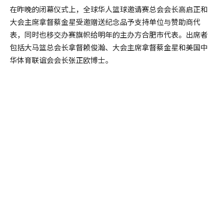
在昨晚的闭幕仪式上，全球华人篮球邀请赛总会会长高启正和
大会主席拿督蔡金星受邀赠送纪念品予支持单位与赞助商代
表，同时也移交办赛旗帜给明年的主办方合肥市代表。出席者
包括大马篮总会长拿督赖俊瀚、大会主席拿督蔡金星和美国中
华体育联谊会会长张正欧博士。