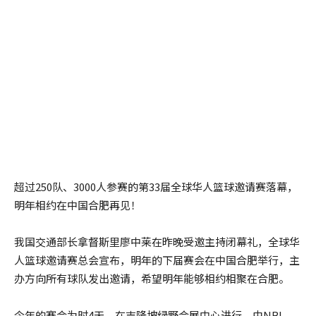
超过250队、3000人参赛的第33届全球华人篮球邀请赛落幕，
明年相约在中国合肥再见！
我国交通部长拿督斯里廖中莱在昨晚受邀主持闭幕礼，全球华
人篮球邀请赛总会宣布，明年的下届赛会在中国合肥举行，主
办方向所有球队发出邀请，希望明年能够相约相聚在合肥。
今年的赛会为时4天，在吉隆坡绿野会展中心进行，由NBL