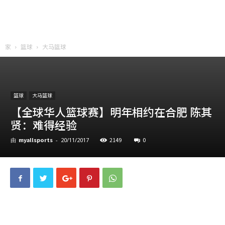
家
篮球
大马篮球
篮球
大马篮球
【全球华人篮球赛】明年相约在合肥 陈其
贤：难得经验
myallsports
2149
0
由
-
20/11/2017