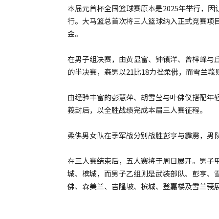
本届元首杯全国篮球赛原本是2025年举行，
行。大马篮总首次将三人篮球纳入正式竞赛项目
金。
在男子组决赛，由黄显富、钟镇洋、曾梓峰与丘
的半决赛，森男以21比18力挫柔佛，而雪兰莪则
由经验丰富的彭慧萍、胡雪莹与叶佛仪搭配年轻
莪封后，以全胜战绩完成本届三人赛征程。
柔佛男女队在季军战分别战胜彭亨与霹雳，男队以
在三人赛结束后，五人赛将于周日展开。男子
城、槟城，而男子乙组则是武装部队、彭亨、雪
佛、森美兰、吉隆坡、槟城、登嘉楼及雪兰莪