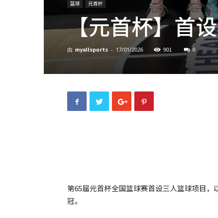
篮球
元首杯
【元首杯】首设
myallsports
901
0
由
-
17/01/2026
第65届元首杯全国篮球赛首设三人篮球项目，
冠。