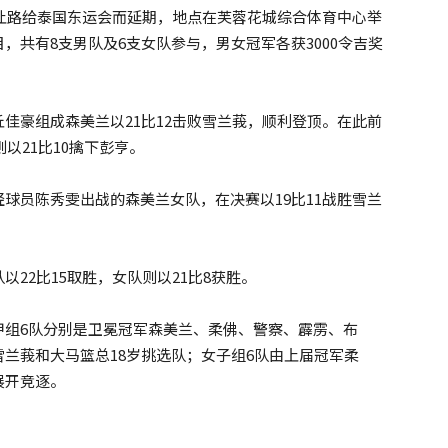
因让路给泰国东运会而延期，地点在芙蓉花城综合体育中心举
，共有8支男队及6支女队参与，男女冠军各获3000令吉奖
佳豪组成森美兰以21比12击败雪兰莪，顺利登顶。在此前
以21比10擒下彭亨。
球员陈秀雯出战的森美兰女队，在决赛以19比11战胜雪兰
22比15取胜，女队则以21比8获胜。
甲组6队分别是卫冕冠军森美兰、柔佛、警察、霹雳、布
兰莪和大马篮总18岁挑选队；女子组6队由上届冠军柔
展开竞逐。