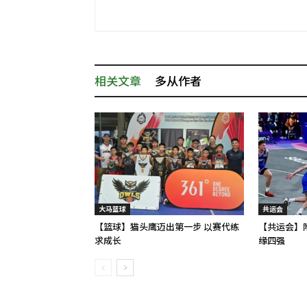
相关文章
多从作者
大马篮球
共运会
【篮球】猫头鹰迈出第一步 以赛代练
【共运会】
求成长
缘四强