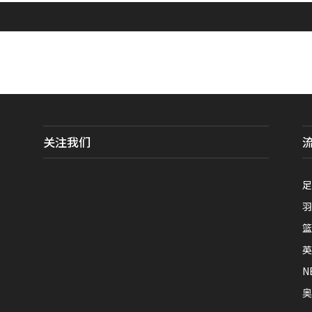
关注我们
全
足
羽
篮
英
N
奥