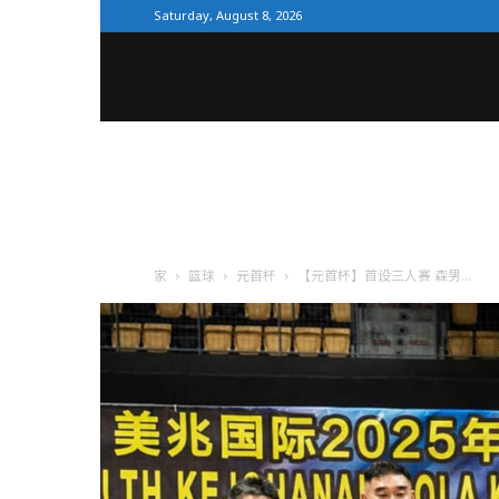
Saturday, August 8, 2026
全
体
育
家
篮球
元首杯
【元首杯】首设三人赛 森男...
网