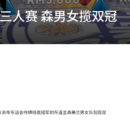
三人赛 森男女揽双冠
以去年东运会夺牌班底组军的东道主森美兰男女队包揽双