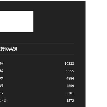
流行的类别
球
10333
球
9555
球
4884
超
4559
BA
3381
运会
1572