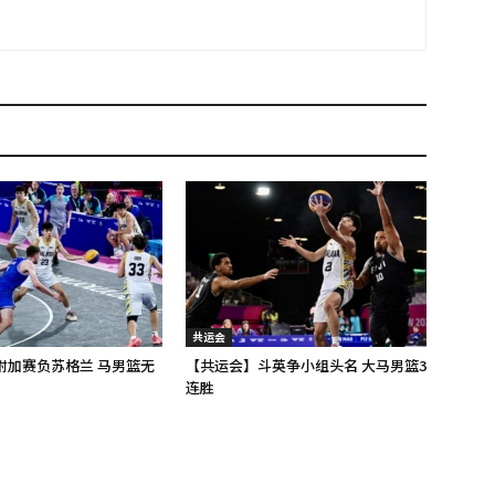
共运会
附加赛负苏格兰 马男篮无
【共运会】斗英争小组头名 大马男篮3
连胜