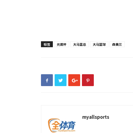
标签
元首杯
大马篮总
大马篮球
森美兰
myallsports