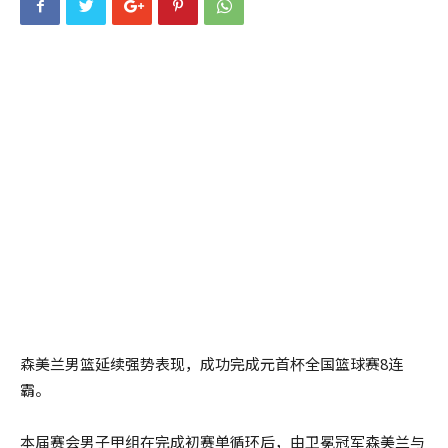
森美兰男篮延续强势表现，成功完成元首杯全国篮球赛8连
霸。
本届赛会男子甲组在完成初赛单循环后，由卫冕冠军森美兰与