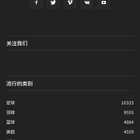
关注我们
流行的类别
足球
10333
羽球
9555
篮球
4884
英超
4559