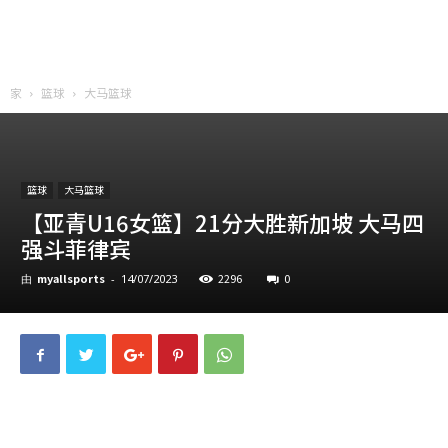
家
篮球
大马篮球
篮球
大马篮球
【亚青U16女篮】21分大胜新加坡 大马四
强斗菲律宾
myallsports
2296
0
由
-
14/07/2023