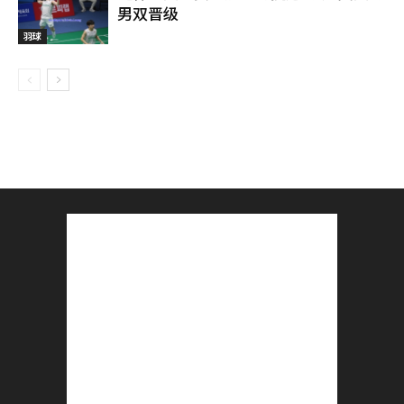
男双晋级
羽球