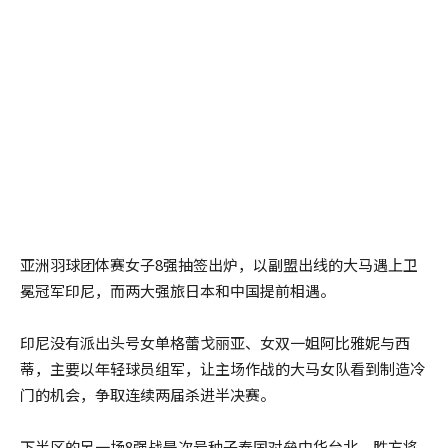
亚洲羽球团体赛女子8强抽签出炉，以副盟出线的大马遇上卫
冕冠军印尼，而两大强旅日本和中国提前相遇。
印尼没有派出头号女单格蕾戈丽亚、女双一姐阿比雅妮与西
蒂，主要以年轻球员组军，让主场作战的大马女队看到制造冷
门的机会，争取连续两届杀进半决赛。
下半区的另一场8强战是次号种子泰国对垒中华台北，胜方将