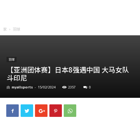
家
羽球
羽球
【亚洲团体赛】日本8强遇中国 大马女队
斗印尼
myallsports
2357
0
由
-
15/02/2024