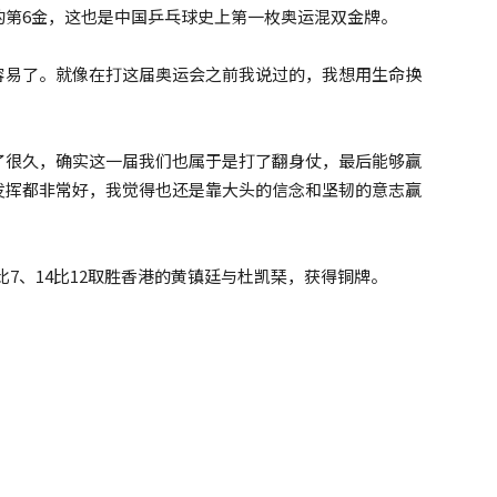
的第6金，这也是中国乒乓球史上第一枚奥运混双金牌。
容易了。就像在打这届奥运会之前我说过的，我想用生命换
了很久，确实这一届我们也属于是打了翻身仗，最后能够赢
发挥都非常好，我觉得也还是靠大头的信念和坚韧的意志赢
1比7、14比12取胜香港的黄镇廷与杜凯琹，获得铜牌。