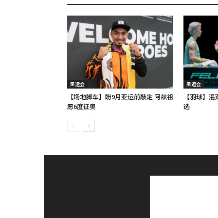
奥运会
奥运会
【场地脚车】盼9月亚运前敲定 阿兹祖
【羽球】混
愿6度征奥
选