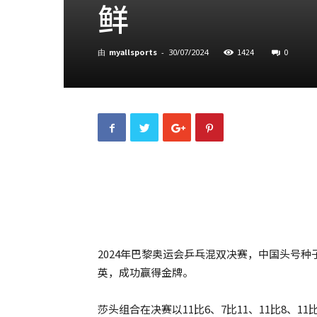
鲜
myallsports
1424
0
由
-
30/07/2024
2024年巴黎奥运会乒乓混双决赛，中国头号
英，成功赢得金牌。
莎头组合在决赛以11比6、7比11、11比8、1