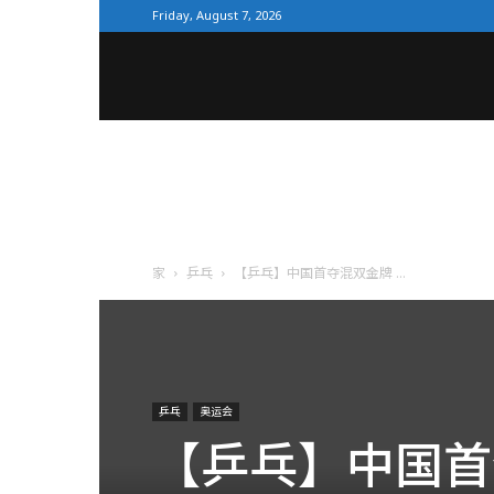
Friday, August 7, 2026
全
体
育
家
乒乓
【乒乓】中国首夺混双金牌 ...
网
乒乓
奥运会
【乒乓】中国首