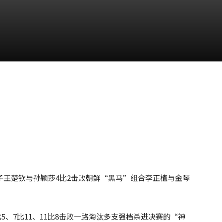
种子王楚钦与孙颖莎4比2击败朝鲜“黑马”组合李正植与金琴
1比5、7比11、11比8击败一路淘汰多支强档杀进决赛的“神