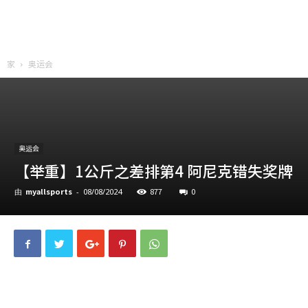
家
奥运会
奥运会
【举重】1公斤之差排第4 阿尼克错失奖牌
myallsports
877
0
由
-
08/08/2024