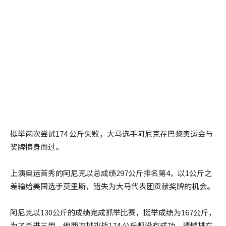
挺举两次尝试174 公斤失败，大马选手阿尼克在巴黎奥运会与
奖牌擦身而过。
上演奥运首秀的阿尼克以总成绩297公斤排名第4，以1公斤之
差输给美国选手莫里斯，错失为大马代表团贡献奖牌的机会。
阿尼克以130公斤的成绩完成抓举比赛，挺举成绩为167公斤，
为了杀进三甲，他两次挑挑战174 公斤都没有成功，遗憾排在