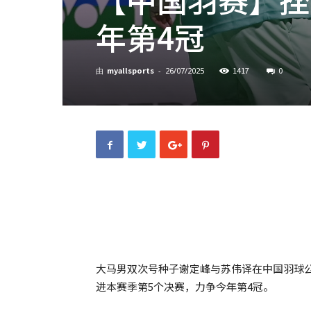
年第4冠
myallsports
1417
0
由
-
26/07/2025
大马男双次号种子谢定峰与苏伟译在中国羽球
进本赛季第5个决赛，力争今年第4冠。