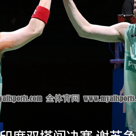
印度双塔闯决赛 谢苏