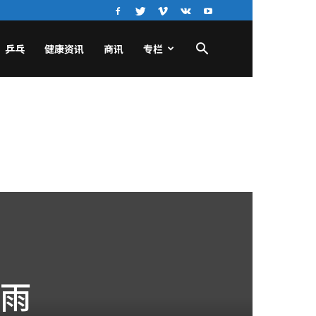
乒乓
健康资讯
商讯
专栏
陈雨