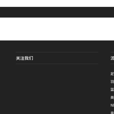
关注我们
全
足
羽
篮
英
N
奥