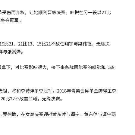
关节受伤而弃权，让她顺利晋级决赛。韩悦在另一役以21比
菲争夺冠军。
比21、21比13、15比21不敌任翔宇与梁伟铿，无缘决
凯祥与张嵩烨。
超拿下，对比赛影响很大，接下来备战国际赛的感觉和心态
陆光祖，将和李诗沣争夺冠军。2018年青奥会男单金牌得主李
、20比22不敌雷兰曦，无缘决赛。
怡婧与罗徐敏，在女双决赛迎战黄东萍与谭宁。黄东萍与谭宁两