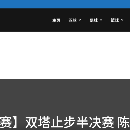
主页
羽球
足球
篮球
赛】双塔止步半决赛 