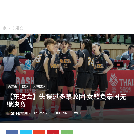
家
东运会
东运会
篮球
大马篮球
【东运会】失误过多酿败因 女篮负泰国无
缘决赛
全体育新闻
896
0
由
-
18/12/2025