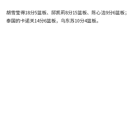
胡雪莹得18分5篮板、邱凯莉8分15篮板、陈心洁9分6篮板；
泰国的卡诺关14分6篮板，乌东苏10分4篮板。