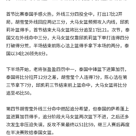
首节比赛泰国手感火热，外线三分四投全中，打出17比2开
局，胡雪莹外线回应两记三分，大马女篮频频攻入内线，邱凯
莉补篮得手，首节结束大马女篮将比分追至17比21。次节，泰
国又在外线命中三分，大马女篮仅靠邱凯莉篮下单打连得四分
打破得分荒，半场结束前陈心洁上篮得手拿下本场的两分，泰
国以34比26领先8分。
下半场开始，老将张盈盈四罚中一，泰国中锋篮下进算加罚，
泰国将比分拉开12分之差，胡雪莹个人连得7分，陈心洁在第
三节拿下7分，邱凯莉三节结束前上篮命中，大马女篮将比分
追至45比50。
第四节胡雪莹外线三分命中燃起追分希望，但泰国的萨希蓬上
篮进算加罚得手，追分阶段大马女篮两次篮下不进，之后还多
次发生非压迫失误，反攻不果最终以51比59，继三人赛后再度
在半决赛败给泰国女篮。