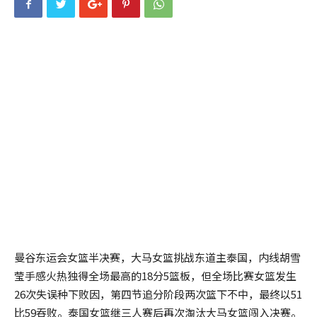
曼谷东运会女篮半决赛，大马女篮挑战东道主泰国，内线胡雪
莹手感火热独得全场最高的18分5篮板，但全场比赛女篮发生
26次失误种下败因，第四节追分阶段两次篮下不中，最终以51
比59吞败。泰国女篮继三人赛后再次淘汰大马女篮闯入决赛。