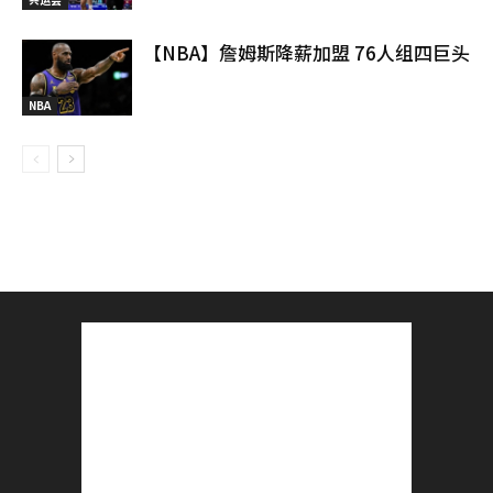
【NBA】詹姆斯降薪加盟 76人组四巨头
NBA