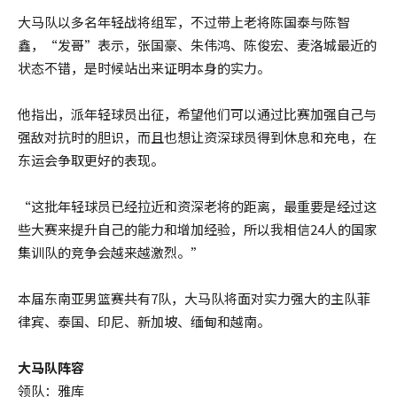
大马队以多名年轻战将组军，不过带上老将陈国泰与陈智
鑫，“发哥”表示，张国豪、朱伟鸿、陈俊宏、麦洛城最近的
状态不错，是时候站出来证明本身的实力。
他指出，派年轻球员出征，希望他们可以通过比赛加强自己与
强敌对抗时的胆识，而且也想让资深球员得到休息和充电，在
东运会争取更好的表现。
“这批年轻球员已经拉近和资深老将的距离，最重要是经过这
些大赛来提升自己的能力和增加经验，所以我相信24人的国家
集训队的竞争会越来越激烈。”
本届东南亚男篮赛共有7队，大马队将面对实力强大的主队菲
律宾、泰国、印尼、新加坡、缅甸和越南。
大马队阵容
领队：雅库