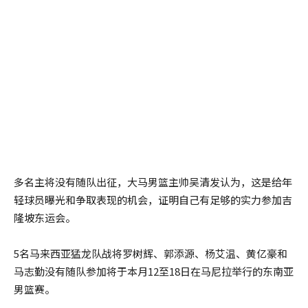
多名主将没有随队出征，大马男篮主帅吴清发认为，这是给年
轻球员曝光和争取表现的机会，证明自己有足够的实力参加吉
隆坡东运会。
5名马来西亚猛龙队战将罗树辉、郭添源、杨艾温、黄亿豪和
马志勤没有随队参加将于本月12至18日在马尼拉举行的东南亚
男篮赛。