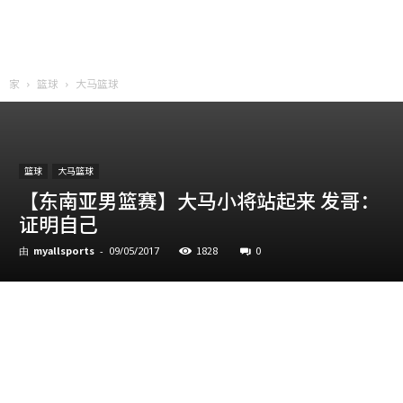
家
篮球
大马篮球
篮球
大马篮球
【东南亚男篮赛】大马小将站起来 发哥：
证明自己
myallsports
1828
0
由
-
09/05/2017