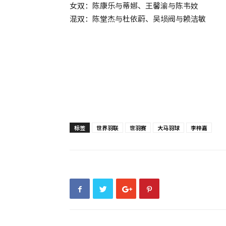
女双：陈康乐与蒂娜、王馨渝与陈韦妏
混双：陈堂杰与杜依蔚、吴埙阀与赖洁敏
标签
世界羽联
世羽赛
大马羽球
李梓嘉