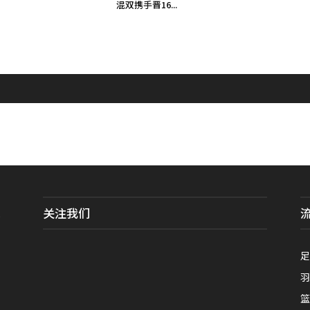
混双携手晋16...
关注我们
全
足
羽
篮