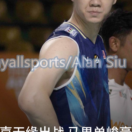
嘉无缘出战 马男单峻