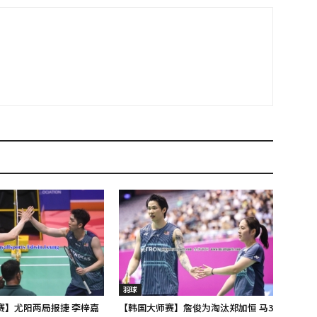
羽球
赛】尤阳两局报捷 李梓嘉
【韩国大师赛】詹俊为淘汰郑加恒 马3