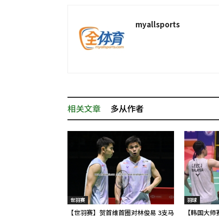
myallsports
相关文章
多从作者
世羽赛
羽球
【世羽赛】贺首维首圈对林俊易 3支马
【韩国大师