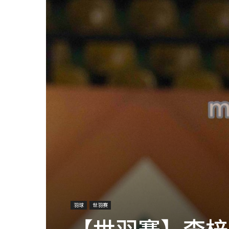
羽球
世羽赛
【世羽赛】李梓