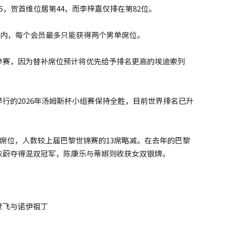
，贺首维位居第44，而李梓嘉仅排在第82位。
区间内，每个会员最多只能获得两个男单席位。
参赛，因为替补席位预计将优先给予排名更高的埃迪索列
行的2026年汤姆斯杯小组赛保持全胜，目前世界排名已升
个席位，人数较上届巴黎世锦赛的13席略减。在去年的巴黎
依蔚夺得混双冠军，陈康乐与蒂娜则收获女双银牌。
世飞与诺伊祖丁