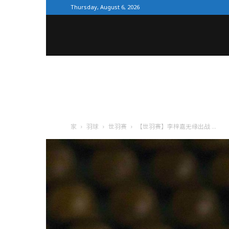
Thursday, August 6, 2026
全
体
育
家
羽球
世羽赛
【世羽赛】李梓嘉无缘出战 ...
网