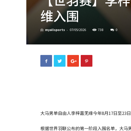
维入围
myallsports
738
0
由
-
07/05/2026
大马男单自由人李梓嘉无缘今年8月17日至23
根据世界羽联公布的第一阶段入围名单，大马男