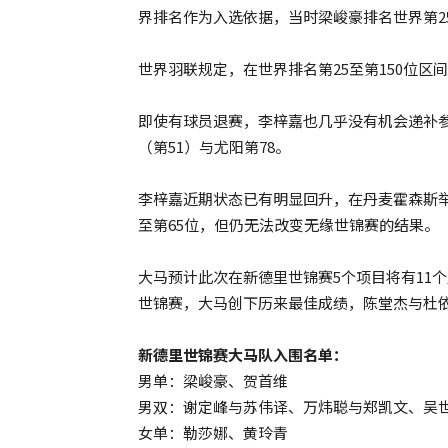
界排名作为入选依据，当时梁峻豪排名世界第25
世界羽联规定，在世界排名第25至第150位
即使有球员退赛，李梓嘉也几乎没有机会递补
（第51）与尤阳第78。
李梓嘉近期状态已有明显回升，在丹麦霍森斯举
至第65位，但仍无法改变无缘世锦赛的结果。
大马预计此次在新德里世锦赛5个项目将有11
世锦赛，大马创下历来最佳成绩，陈堂杰与杜
新德里世锦赛大马队入围名单：
男单：梁峻豪、贺首维
男双：谢定峰与苏伟译、万炜聪与郑凯文、吴
女单：勒莎娜、黄玲青