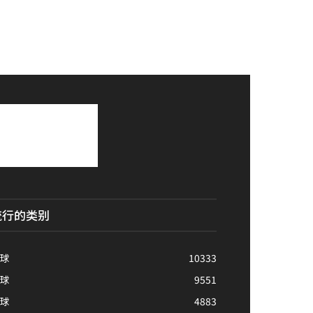
流行的类别
球
10333
球
9551
球
4883