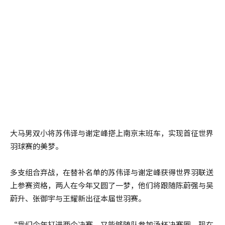
大马男双小将苏伟译与谢定峰搭上南京末班车，实现首征世界
羽球赛的美梦。
多支组合弃战，在替补名单的苏伟译与谢定峰获得世界羽联送
上参赛资格，两人在今年又圆了一梦，他们将跟随陈蔚强与吴
蔚升、张御宇与王耀新出征本届世羽赛。
“我们今年打进两个决赛，又能够随队参加汤杯决赛圈，现在