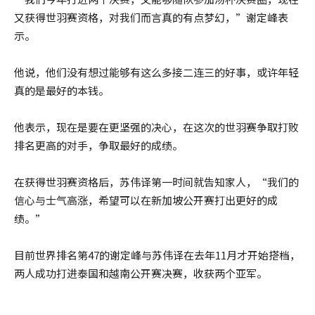
又获得世羽赛资格，对我们而言真的有点梦幻，”谢定峰表
示。
他说，他们没有想过能够有这么多接二连三的好事，或许年轻
真的是最好的本钱。
他表示，现在是要在更坚强的决心，在这次的世羽赛争取打败
排名更高的对手，争取最好的成绩。
在获得世羽赛资格后，苏伟译第一时间就告知家人，“我们的
信心与士气高涨，希望可以在新加坡公开赛打出更好的成
绩。”
目前世界排名第47的谢定峰与苏伟译在去年11月才开始搭档，
两人成功打进泰国和越南公开赛决赛，收获两个亚军。