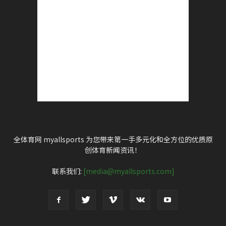
全体育网 myallsports 为您带来第一手多元化和全方位的优质原
创体育新闻资讯！
联系我们:
[media@myallsports.com]