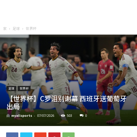
家
足球
世界杯
足球
世界杯
【世界杯】C罗泪别谢幕 西班牙送葡萄牙
出局
myallsports
503
0
由
-
07/07/2026