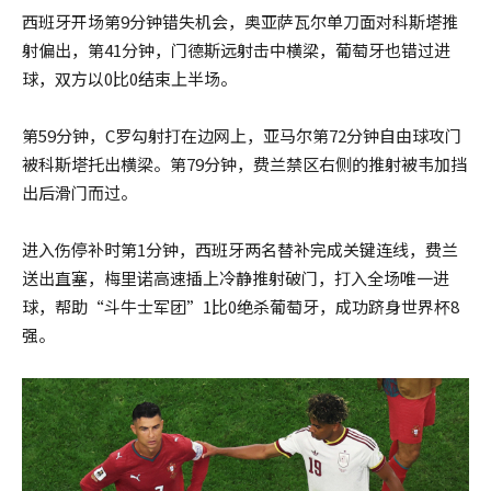
西班牙开场第9分钟错失机会，奥亚萨瓦尔单刀面对科斯塔推
射偏出，第41分钟，门德斯远射击中横梁，葡萄牙也错过进
球，双方以0比0结束上半场。
第59分钟，C罗勾射打在边网上，亚马尔第72分钟自由球攻门
被科斯塔托出横梁。第79分钟，费兰禁区右侧的推射被韦加挡
出后滑门而过。
进入伤停补时第1分钟，西班牙两名替补完成关键连线，费兰
送出直塞，梅里诺高速插上冷静推射破门，打入全场唯一进
球，帮助“斗牛士军团”1比0绝杀葡萄牙，成功跻身世界杯8
强。