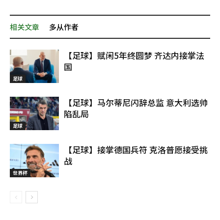
相关文章
多从作者
【足球】赋闲5年终圆梦 齐达内接掌法
国
足球
【足球】马尔蒂尼闪辞总监 意大利选帅
陷乱局
足球
【足球】接掌德国兵符 克洛普愿接受挑
战
世界杯