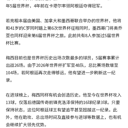
年5届世界杯，4年前在卡塔尔率领阿根廷夺得冠军。
若亮相本届由美国、加拿大和墨西哥联合举办的世界杯，他将
和41岁的C罗同时踏上第6次世界杯征程同时，墨西哥门将奥乔
亚也同样迎来第6届世界杯之旅。此前共有8人参加过5届世界
杯比赛。
梅西目前也是世界杯历史出场次数最多的球员，5届赛事累计
出战26场。由于2026年世界杯扩军至48队，总比赛场数增至
104场，若阿根廷再次走得够远，他有望进一步刷新这一纪
录。
在进球榜上，梅西同样有机会创造历史。他至今在世界杯攻入
13球，仅落后德国传奇前锋克洛泽保持的16球纪录3球。只要
保持状态，这位阿根廷球王有望追平甚至超越这一纪录。此
外，他在助攻、总出场时间及直接参与进球等数据上，也有机
会继续扩大领先优势。