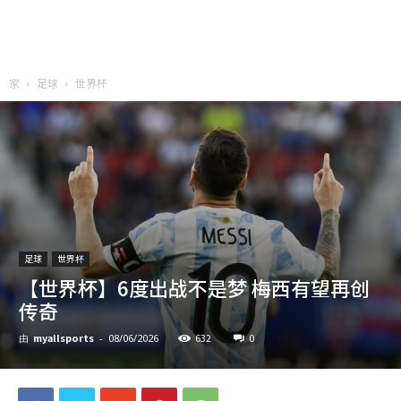
家
足球
世界杯
足球
世界杯
【世界杯】6度出战不是梦 梅西有望再创
传奇
myallsports
632
0
由
-
08/06/2026