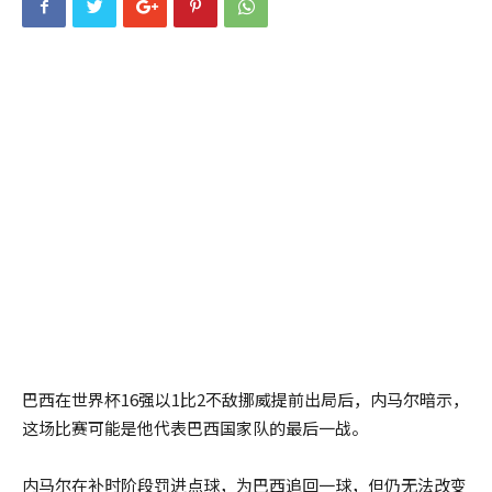
巴西在世界杯16强以1比2不敌挪威提前出局后，内马尔暗示，
这场比赛可能是他代表巴西国家队的最后一战。
内马尔在补时阶段罚进点球，为巴西追回一球，但仍无法改变