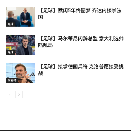
【足球】赋闲5年终圆梦 齐达内接掌法
国
足球
【足球】马尔蒂尼闪辞总监 意大利选帅
陷乱局
足球
【足球】接掌德国兵符 克洛普愿接受挑
战
世界杯