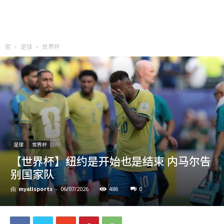
家
足球
世界杯
足球
世界杯
【世界杯】纽约是开始也是结束 内马尔告
别国家队
myallsports
486
0
由
-
06/07/2026