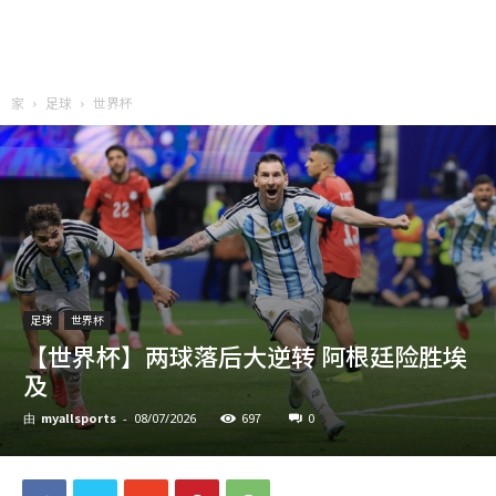
家
足球
世界杯
足球
世界杯
【世界杯】两球落后大逆转 阿根廷险胜埃
及
myallsports
697
0
由
-
08/07/2026