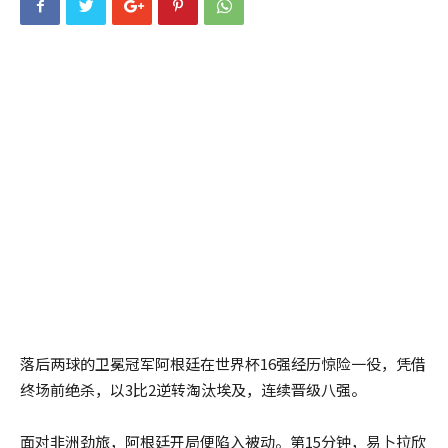
落后两球的卫冕冠军阿根廷在世界杯16强经历惊险一役，凭借
终场前绝杀，以3比2逆转淘汰埃及，连续晋级八强。
面对非洲劲旅，阿根廷开局便陷入被动。第15分钟，易卜拉欣