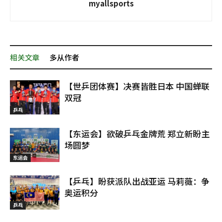
myallsports
相关文章
多从作者
【世乒团体赛】决赛皆胜日本 中国蝉联
双冠
乒乓
【东运会】欲破乒乓金牌荒 郑立新盼主
场圆梦
东运会
【乒乓】盼获派队出战亚运 马莉薇：争
奥运积分
乒乓