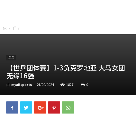
家
乒乓
乒乓
【世乒团体赛】1-3负克罗地亚 大马女团
无缘16强
myallsports
1827
0
由
-
21/02/2024