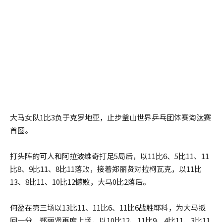
大马女队1比3负于克罗地亚，止步釜山世界乒乓团体赛淘汰赛
首圈。
打头阵的可人和阿拉波维奇打足5局后，以11比6、5比11、11
比8、9比11、8比11落败，接着郑丽贤对拉柯瓦克，以11比
13、8比11、10比12憾败，大马0比2落后。
何盈在第三场以13比11、11比6、11比6战胜耶科，为大马扳
回一分，郑丽贤再度上场，以10比12、11比9、4比11、3比11