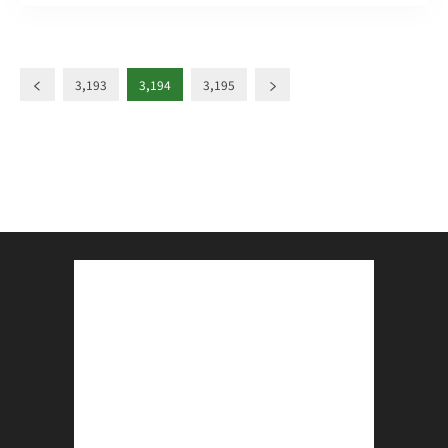
3,193
3,194
3,195