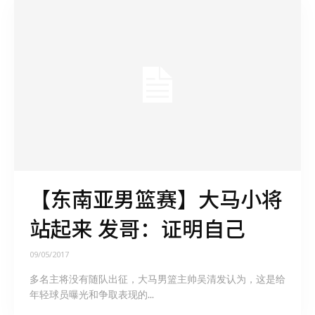
【东南亚男篮赛】大马小将
站起来 发哥：证明自己
09/05/2017
多名主将没有随队出征，大马男篮主帅吴清发认为，这是给
年轻球员曝光和争取表现的...