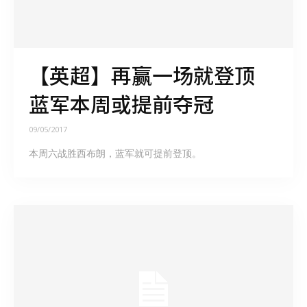
【英超】再赢一场就登顶
蓝军本周或提前夺冠
09/05/2017
本周六战胜西布朗，蓝军就可提前登顶。