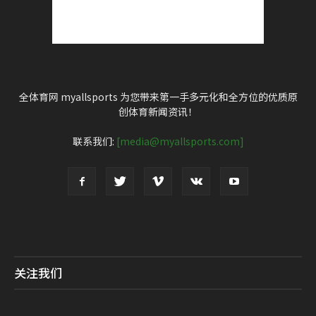
全体育网 myallsports 为您带来第一手多元化和全方位的优质原
创体育新闻资讯！
联系我们:
[media@myallsports.com]
关注我们